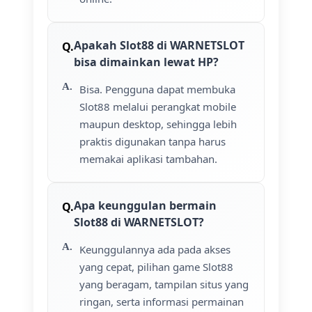
Apakah Slot88 di WARNETSLOT
bisa dimainkan lewat HP?
Bisa. Pengguna dapat membuka
Slot88 melalui perangkat mobile
maupun desktop, sehingga lebih
praktis digunakan tanpa harus
memakai aplikasi tambahan.
Apa keunggulan bermain
Slot88 di WARNETSLOT?
Keunggulannya ada pada akses
yang cepat, pilihan game Slot88
yang beragam, tampilan situs yang
ringan, serta informasi permainan