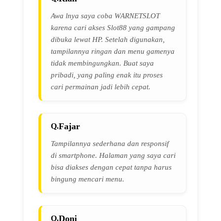
Awa lnya saya coba WARNETSLOT
karena cari akses Slot88 yang gampang
dibuka lewat HP. Setelah digunakan,
tampilannya ringan dan menu gamenya
tidak membingungkan. Buat saya
pribadi, yang paling enak itu proses
cari permainan jadi lebih cepat.
Fajar
Tampilannya sederhana dan responsif
di smartphone. Halaman yang saya cari
bisa diakses dengan cepat tanpa harus
bingung mencari menu.
Doni