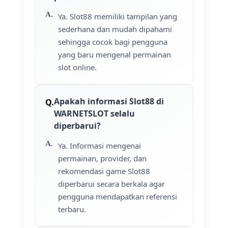
Ya. Slot88 memiliki tampilan yang
sederhana dan mudah dipahami
sehingga cocok bagi pengguna
yang baru mengenal permainan
slot online.
Apakah informasi Slot88 di
WARNETSLOT selalu
diperbarui?
Ya. Informasi mengenai
permainan, provider, dan
rekomendasi game Slot88
diperbarui secara berkala agar
pengguna mendapatkan referensi
terbaru.