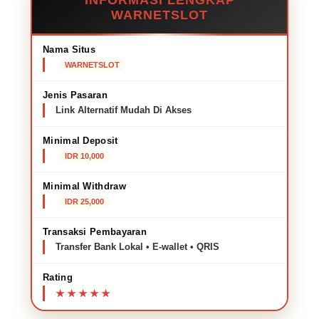
WARNETSLOT
Nama Situs
WARNETSLOT
Jenis Pasaran
Link Alternatif Mudah Di Akses
Minimal Deposit
IDR 10,000
Minimal Withdraw
IDR 25,000
Transaksi Pembayaran
Transfer Bank Lokal • E-wallet • QRIS
Rating