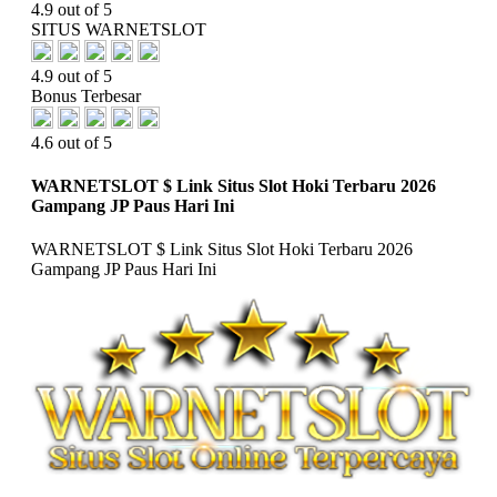
4.9 out of 5
SITUS WARNETSLOT
4.9 out of 5
Bonus Terbesar
4.6 out of 5
WARNETSLOT $ Link Situs Slot Hoki Terbaru 2026
Gampang JP Paus Hari Ini
WARNETSLOT $ Link Situs Slot Hoki Terbaru 2026
Gampang JP Paus Hari Ini