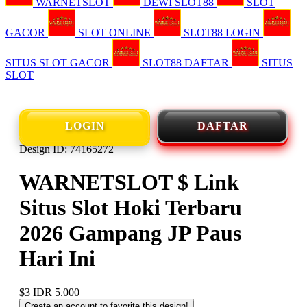
WARNETSLOT
DEWI SLOT88
SLOT
GACOR
SLOT ONLINE
SLOT88 LOGIN
SITUS SLOT GACOR
SLOT88 DAFTAR
SITUS
SLOT
LOGIN
DAFTAR
Design ID: 74165272
WARNETSLOT $ Link
Situs Slot Hoki Terbaru
2026 Gampang JP Paus
Hari Ini
$3
IDR 5.000
Create an account to favorite this design!