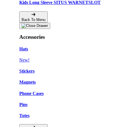
Kids Long Sleeve SITUS WARNETSLOT
Back To Menu
Accessories
Hats
New!
Stickers
Magnets
Phone Cases
Pins
Totes