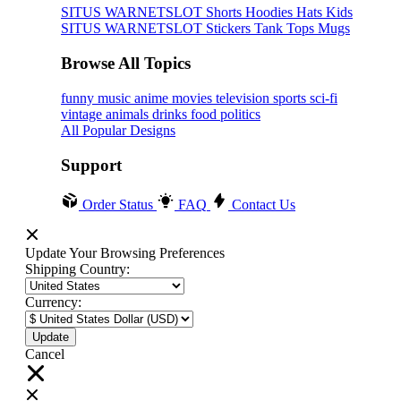
SITUS WARNETSLOT
Shorts
Hoodies
Hats
Kids
SITUS WARNETSLOT
Stickers
Tank Tops
Mugs
Browse All Topics
funny
music
anime
movies
television
sports
sci-fi
vintage
animals
drinks
food
politics
All Popular Designs
Support
Order Status
FAQ
Contact Us
Update Your Browsing Preferences
Shipping Country:
Currency:
Cancel