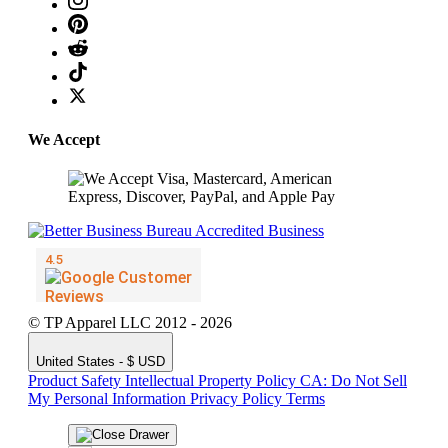
We Accept
© TP Apparel LLC 2012 - 2026
United States - $ USD
Product Safety
Intellectual Property Policy
CA: Do Not Sell
My Personal Information
Privacy Policy
Terms