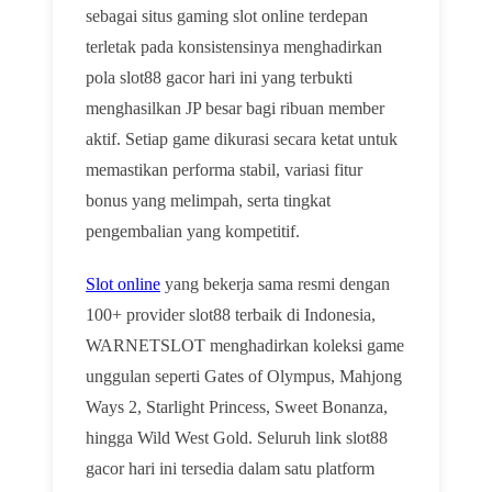
sebagai situs gaming slot online terdepan
terletak pada konsistensinya menghadirkan
pola slot88 gacor hari ini yang terbukti
menghasilkan JP besar bagi ribuan member
aktif. Setiap game dikurasi secara ketat untuk
memastikan performa stabil, variasi fitur
bonus yang melimpah, serta tingkat
pengembalian yang kompetitif.
Slot online
yang bekerja sama resmi dengan
100+ provider slot88 terbaik di Indonesia,
WARNETSLOT menghadirkan koleksi game
unggulan seperti Gates of Olympus, Mahjong
Ways 2, Starlight Princess, Sweet Bonanza,
hingga Wild West Gold. Seluruh link slot88
gacor hari ini tersedia dalam satu platform