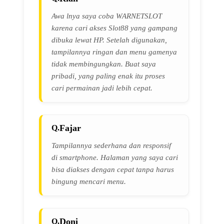
Awa lnya saya coba WARNETSLOT
karena cari akses Slot88 yang gampang
dibuka lewat HP. Setelah digunakan,
tampilannya ringan dan menu gamenya
tidak membingungkan. Buat saya
pribadi, yang paling enak itu proses
cari permainan jadi lebih cepat.
Fajar
Tampilannya sederhana dan responsif
di smartphone. Halaman yang saya cari
bisa diakses dengan cepat tanpa harus
bingung mencari menu.
Doni