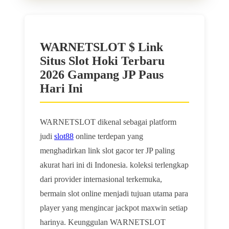
WARNETSLOT $ Link
Situs Slot Hoki Terbaru
2026 Gampang JP Paus
Hari Ini
WARNETSLOT dikenal sebagai platform
judi
slot88
online terdepan yang
menghadirkan link slot gacor ter JP paling
akurat hari ini di Indonesia. koleksi terlengkap
dari provider internasional terkemuka,
bermain slot online menjadi tujuan utama para
player yang mengincar jackpot maxwin setiap
harinya. Keunggulan WARNETSLOT