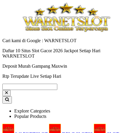
Cari kami di Google : WARNETSLOT
Daftar 10 Situs Slot Gacor 2026 Jackpot Setiap Hari
WARNETSLOT
Deposit Murah Gampang Maxwin
Rtp Terupdate Live Setiap Hari
Explore Categories
Popular Products