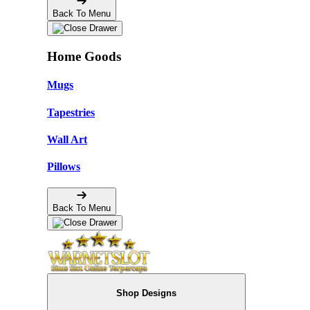
Back To Menu
Home Goods
Mugs
Tapestries
Wall Art
Pillows
Back To Menu
Shop Designs