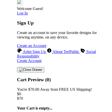
Welcome Guest!
Log In
Sign Up
Create an account to save your favorite designs for
viewing anytime, on any device.
Create an Account
Artist Sign Up
About TeePublic
Social
Responsibility
Create Account
Cart Preview (0)
You're
$70.00
Away from
FREE US Shipping!
$0
$70
Your Cart is empty...