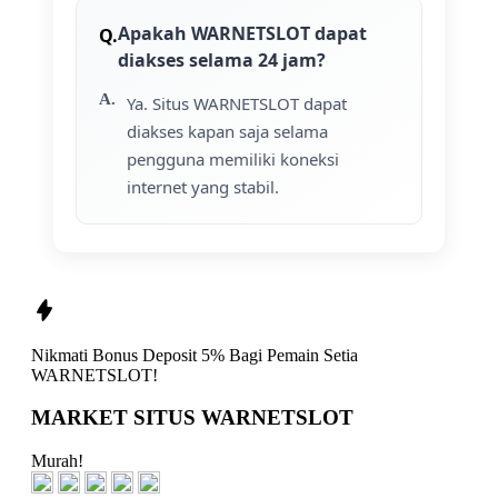
Apakah WARNETSLOT dapat
diakses selama 24 jam?
Ya. Situs WARNETSLOT dapat
diakses kapan saja selama
pengguna memiliki koneksi
internet yang stabil.
Nikmati
Bonus Deposit 5%
Bagi Pemain Setia
WARNETSLOT!
MARKET SITUS WARNETSLOT
Murah!