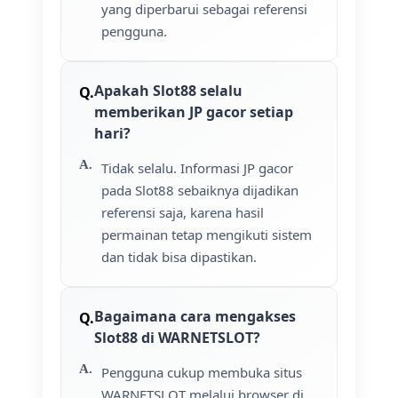
yang diperbarui sebagai referensi
pengguna.
Apakah Slot88 selalu
memberikan JP gacor setiap
hari?
Tidak selalu. Informasi JP gacor
pada Slot88 sebaiknya dijadikan
referensi saja, karena hasil
permainan tetap mengikuti sistem
dan tidak bisa dipastikan.
Bagaimana cara mengakses
Slot88 di WARNETSLOT?
Pengguna cukup membuka situs
WARNETSLOT melalui browser di