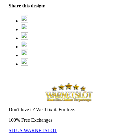
Share this design:
Don't love it? We'll fix it. For free.
100% Free Exchanges.
SITUS WARNETSLOT