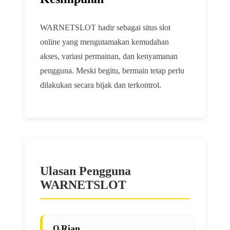
WARNETSLOT hadir sebagai situs slot
online yang mengutamakan kemudahan
akses, variasi permainan, dan kenyamanan
pengguna. Meski begitu, bermain tetap perlu
dilakukan secara bijak dan terkontrol.
Ulasan Pengguna
WARNETSLOT
Rian