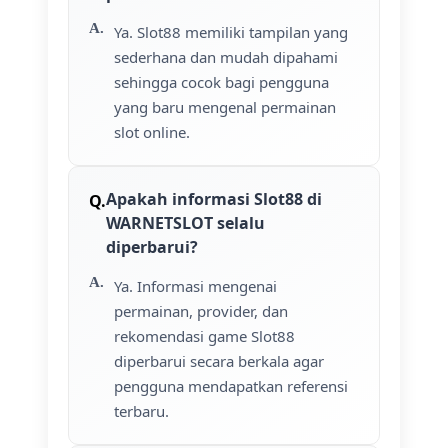
Ya. Slot88 memiliki tampilan yang
sederhana dan mudah dipahami
sehingga cocok bagi pengguna
yang baru mengenal permainan
slot online.
Apakah informasi Slot88 di
WARNETSLOT selalu
diperbarui?
Ya. Informasi mengenai
permainan, provider, dan
rekomendasi game Slot88
diperbarui secara berkala agar
pengguna mendapatkan referensi
terbaru.