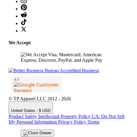
We Accept
© TP Apparel LLC 2012 - 2026
United States - $ USD
Product Safety
Intellectual Property Policy
CA: Do Not Sell
My Personal Information
Privacy Policy
Terms