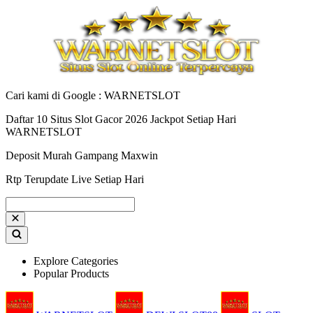
Cari kami di Google : WARNETSLOT
Daftar 10 Situs Slot Gacor 2026 Jackpot Setiap Hari
WARNETSLOT
Deposit Murah Gampang Maxwin
Rtp Terupdate Live Setiap Hari
Explore Categories
Popular Products