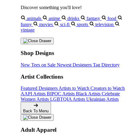
Discover something you'll love!
animals
anime
drinks
fantasy
food
funny
movies
sci-fi
sports
television
vintage
Shop Designs
New Tees on Sale
Newest Designers
Tag Directory
Artist Collections
Featured Designers
Artists to Watch
Creators to Watch
AAPI Artists
BIPOC Artists
Black Artists
Celebrate
Women Artists
LGBTQIA Artists
Ukrainian Artists
Back To Menu
Adult Apparel