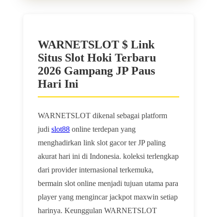
WARNETSLOT $ Link
Situs Slot Hoki Terbaru
2026 Gampang JP Paus
Hari Ini
WARNETSLOT dikenal sebagai platform
judi
slot88
online terdepan yang
menghadirkan link slot gacor ter JP paling
akurat hari ini di Indonesia. koleksi terlengkap
dari provider internasional terkemuka,
bermain slot online menjadi tujuan utama para
player yang mengincar jackpot maxwin setiap
harinya. Keunggulan WARNETSLOT