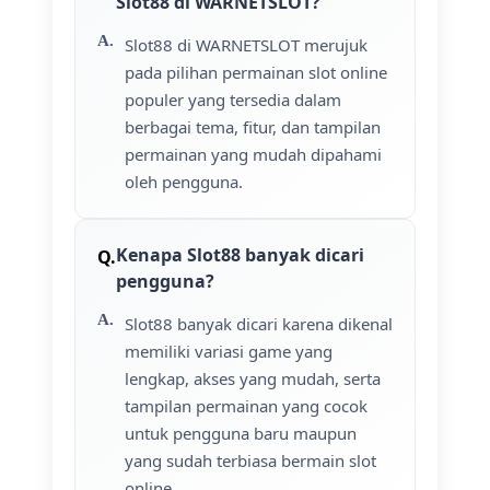
Slot88 di WARNETSLOT?
Slot88 di WARNETSLOT merujuk
pada pilihan permainan slot online
populer yang tersedia dalam
berbagai tema, fitur, dan tampilan
permainan yang mudah dipahami
oleh pengguna.
Kenapa Slot88 banyak dicari
pengguna?
Slot88 banyak dicari karena dikenal
memiliki variasi game yang
lengkap, akses yang mudah, serta
tampilan permainan yang cocok
untuk pengguna baru maupun
yang sudah terbiasa bermain slot
online.