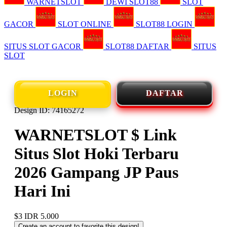
WARNETSLOT
DEWI SLOT88
SLOT
GACOR
SLOT ONLINE
SLOT88 LOGIN
SITUS SLOT GACOR
SLOT88 DAFTAR
SITUS
SLOT
LOGIN
DAFTAR
Design ID: 74165272
WARNETSLOT $ Link
Situs Slot Hoki Terbaru
2026 Gampang JP Paus
Hari Ini
$3
IDR 5.000
Create an account to favorite this design!