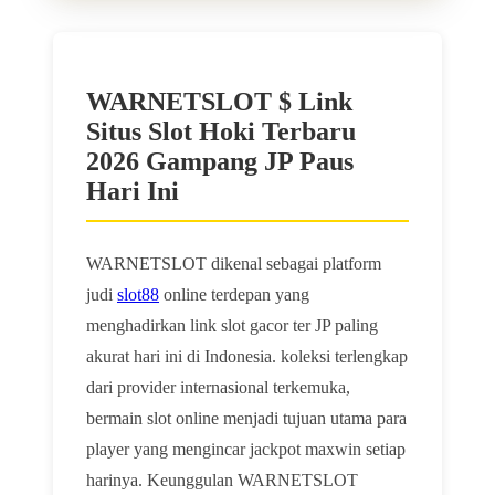
WARNETSLOT $ Link
Situs Slot Hoki Terbaru
2026 Gampang JP Paus
Hari Ini
WARNETSLOT dikenal sebagai platform
judi
slot88
online terdepan yang
menghadirkan link slot gacor ter JP paling
akurat hari ini di Indonesia. koleksi terlengkap
dari provider internasional terkemuka,
bermain slot online menjadi tujuan utama para
player yang mengincar jackpot maxwin setiap
harinya. Keunggulan WARNETSLOT