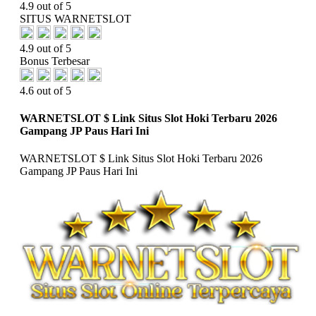
4.9 out of 5
SITUS WARNETSLOT
4.9 out of 5
Bonus Terbesar
4.6 out of 5
WARNETSLOT $ Link Situs Slot Hoki Terbaru 2026
Gampang JP Paus Hari Ini
WARNETSLOT $ Link Situs Slot Hoki Terbaru 2026
Gampang JP Paus Hari Ini