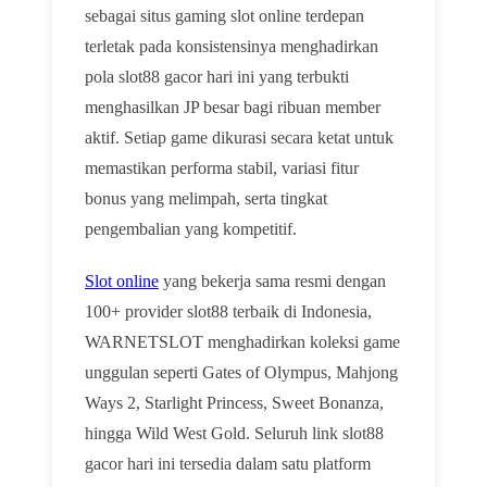
sebagai situs gaming slot online terdepan
terletak pada konsistensinya menghadirkan
pola slot88 gacor hari ini yang terbukti
menghasilkan JP besar bagi ribuan member
aktif. Setiap game dikurasi secara ketat untuk
memastikan performa stabil, variasi fitur
bonus yang melimpah, serta tingkat
pengembalian yang kompetitif.
Slot online
yang bekerja sama resmi dengan
100+ provider slot88 terbaik di Indonesia,
WARNETSLOT menghadirkan koleksi game
unggulan seperti Gates of Olympus, Mahjong
Ways 2, Starlight Princess, Sweet Bonanza,
hingga Wild West Gold. Seluruh link slot88
gacor hari ini tersedia dalam satu platform