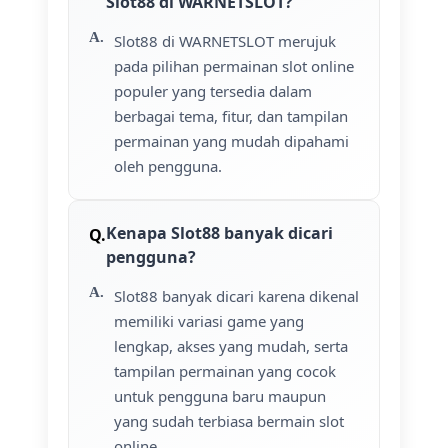
Slot88 di WARNETSLOT?
Slot88 di WARNETSLOT merujuk
pada pilihan permainan slot online
populer yang tersedia dalam
berbagai tema, fitur, dan tampilan
permainan yang mudah dipahami
oleh pengguna.
Kenapa Slot88 banyak dicari
pengguna?
Slot88 banyak dicari karena dikenal
memiliki variasi game yang
lengkap, akses yang mudah, serta
tampilan permainan yang cocok
untuk pengguna baru maupun
yang sudah terbiasa bermain slot
online.