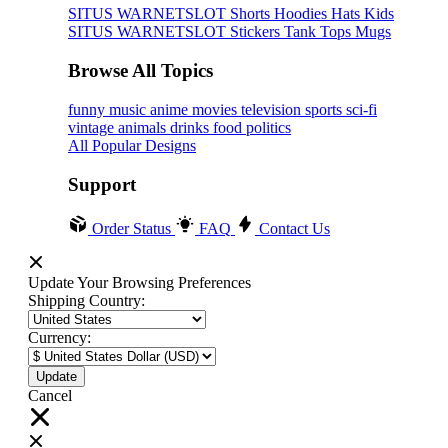
SITUS WARNETSLOT
Shorts
Hoodies
Hats
Kids
SITUS WARNETSLOT
Stickers
Tank Tops
Mugs
Browse All Topics
funny
music
anime
movies
television
sports
sci-fi
vintage
animals
drinks
food
politics
All Popular Designs
Support
Order Status
FAQ
Contact Us
Update Your Browsing Preferences
Shipping Country:
Currency:
Cancel