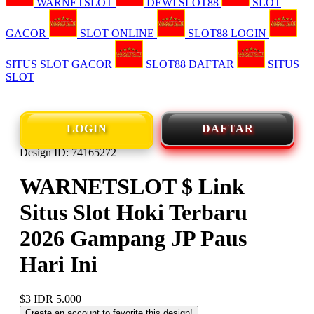
WARNETSLOT
DEWI SLOT88
SLOT
GACOR
SLOT ONLINE
SLOT88 LOGIN
SITUS SLOT GACOR
SLOT88 DAFTAR
SITUS
SLOT
LOGIN
DAFTAR
Design ID: 74165272
WARNETSLOT $ Link
Situs Slot Hoki Terbaru
2026 Gampang JP Paus
Hari Ini
$3
IDR 5.000
Create an account to favorite this design!