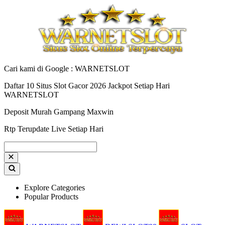
Cari kami di Google : WARNETSLOT
Daftar 10 Situs Slot Gacor 2026 Jackpot Setiap Hari
WARNETSLOT
Deposit Murah Gampang Maxwin
Rtp Terupdate Live Setiap Hari
Explore Categories
Popular Products